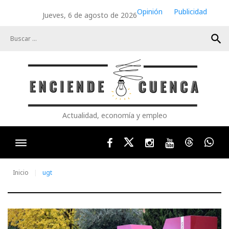
Skip
Opinión
Publicidad
Jueves, 6 de agosto de 2026
to
content
search
Actualidad, economía y empleo
Facebook
Twitter
Instagram
Youtube
Threads
Wha
Inicio
ugt
Etiqueta: