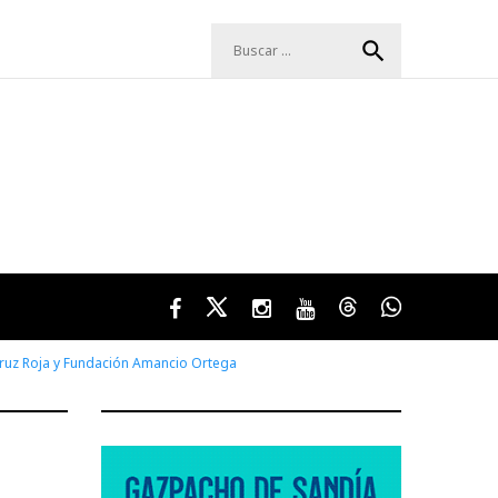
Buscar:
search
Facebook
Twitter
Instagram
Youtube
Threads
WhatsApp
Cruz Roja y Fundación Amancio Ortega