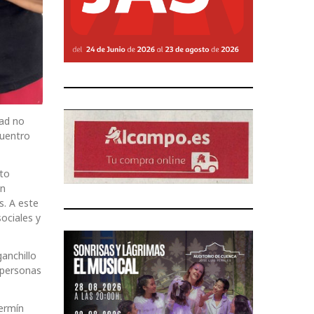
dad no
cuentro
nto
on
s. A este
ociales y
anchillo
s personas
Fermín