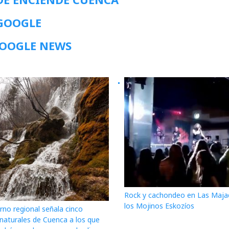
 GOOGLE
GOOGLE NEWS
Rock y cachondeo en Las Maja
los Mojinos Eskozíos
rno regional señala cinco
 naturales de Cuenca a los que