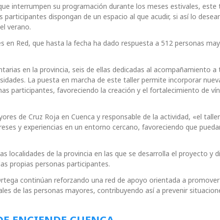
que interrumpen su programación durante los meses estivales, este t
participantes dispongan de un espacio al que acudir, si así lo desean
el verano.
es en Red, que hasta la fecha ha dado respuesta a 512 personas ma
arias en la provincia, seis de ellas dedicadas al acompañamiento a 
esidades. La puesta en marcha de este taller permite incorporar nuev
s participantes, favoreciendo la creación y el fortalecimiento de ví
ores de Cruz Roja en Cuenca y responsable de la actividad, «el talle
reses y experiencias en un entorno cercano, favoreciendo que pueda
s localidades de la provincia en las que se desarrolla el proyecto y di
las propias personas participantes.
 Ortega continúan reforzando una red de apoyo orientada a promover
onales de las personas mayores, contribuyendo así a prevenir situacion
DE ENCIENDE CUENCA