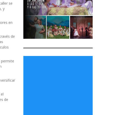
aller se
, y
yores en
través de
as
nculos
r permite
n
versificar
 el
es de