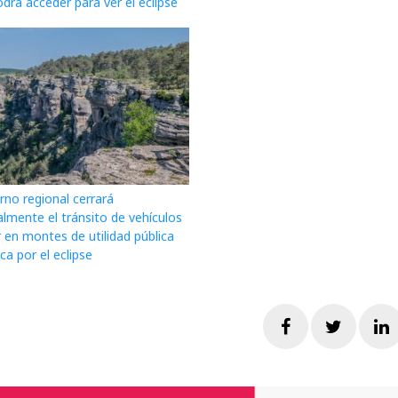
drá acceder para ver el eclipse
rno regional cerrará
lmente el tránsito de vehículos
 en montes de utilidad pública
a por el eclipse
Facebook
Twitte
L