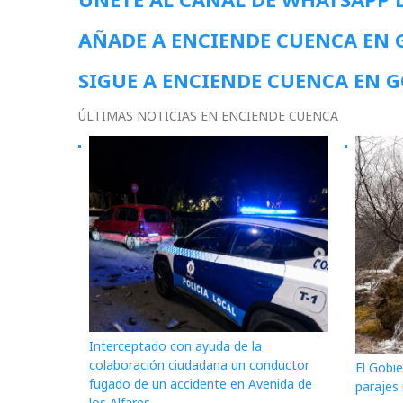
AÑADE A ENCIENDE CUENCA EN
SIGUE A ENCIENDE CUENCA EN 
ÚLTIMAS NOTICIAS EN ENCIENDE CUENCA
Interceptado con ayuda de la
colaboración ciudadana un conductor
El Gobie
fugado de un accidente en Avenida de
parajes
los Alfares