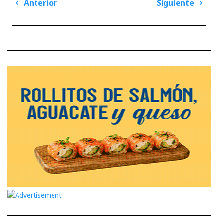
Navegación
Anterior
Siguiente
de
Previous
Next
entradas
Post
Post