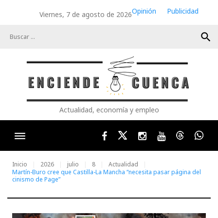
Skip
Opinión
Publicidad
Viernes, 7 de agosto de 2026
to
content
search
Actualidad, economía y empleo
Facebook
Twitter
Instagram
Youtube
Threads
Wha
Inicio
2026
julio
8
Actualidad
Martín-Buro cree que Castilla-La Mancha “necesita pasar página del
cinismo de Page”