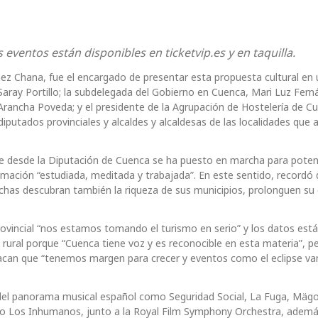
eventos están disponibles en ticketvip.es y en taquilla.
nez Chana, fue el encargado de presentar esta propuesta cultural en
Saray Portillo; la subdelegada del Gobierno en Cuenca, Mari Luz Ferná
rancha Poveda; y el presidente de la Agrupación de Hostelería de C
putados provinciales y alcaldes y alcaldesas de las localidades que
 que desde la Diputación de Cuenca se ha puesto en marcha para potenc
amación “estudiada, meditada y trabajada”. En este sentido, recordó 
echas descubran también la riqueza de sus municipios, prolonguen su
ovincial “nos estamos tomando el turismo en serio” y los datos está
rural porque “Cuenca tiene voz y es reconocible en esta materia”, p
tacan que “tenemos margen para crecer y eventos como el eclipse va
 del panorama musical español como Seguridad Social, La Fuga, Mäg
 o Los Inhumanos, junto a la Royal Film Symphony Orchestra, adem