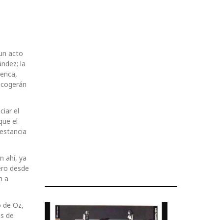
 un acto
ndez; la
uenca,
 acogerán
iar el
que el
 estancia
n ahí, ya
ero desde
n a
o de Oz,
ás de