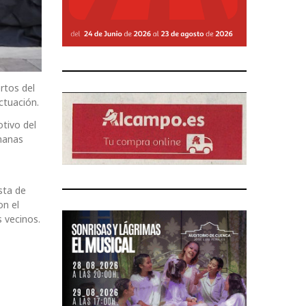
rtos del
ctuación.
tivo del
emanas
sta de
on el
s vecinos.