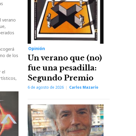
as
l verano
ue,
perados
Opinión
 acogerá
no de los
Un verano que (no)
fue una pesadilla:
 el
Segundo Premio
tísticos,
6 de agosto de 2026
Carlos Mazarío