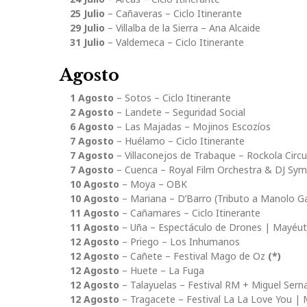
25 Julio
– Cañaveras – Ciclo Itinerante
29 Julio
– Villalba de la Sierra – Ana Alcaide
31 Julio
– Valdemeca – Ciclo Itinerante
Agosto
1 Agosto
– Sotos – Ciclo Itinerante
2 Agosto
– Landete – Seguridad Social
6 Agosto
– Las Majadas – Mojinos Escozíos
7 Agosto
– Huélamo – Ciclo Itinerante
7 Agosto
– Villaconejos de Trabaque – Rockola Circ
7 Agosto
– Cuenca – Royal Film Orchestra & DJ Sy
10 Agosto
– Moya – OBK
10 Agosto
– Mariana – D’Barro (Tributo a Manolo Ga
11 Agosto
– Cañamares – Ciclo Itinerante
11 Agosto
– Uña – Espectáculo de Drones | Mayéut
12 Agosto
– Priego – Los Inhumanos
12 Agosto
– Cañete – Festival Mago de Oz
(*)
12 Agosto
– Huete – La Fuga
12 Agosto
– Talayuelas – Festival RM + Miguel Sern
12 Agosto
– Tragacete – Festival La La Love You | 