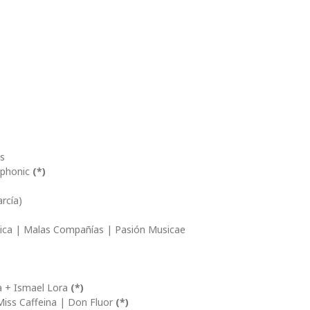
us
mphonic
(*)
rcía)
ica | Malas Compañías | Pasión Musicae
a + Ismael Lora
(*)
Miss Caffeina | Don Fluor
(*)