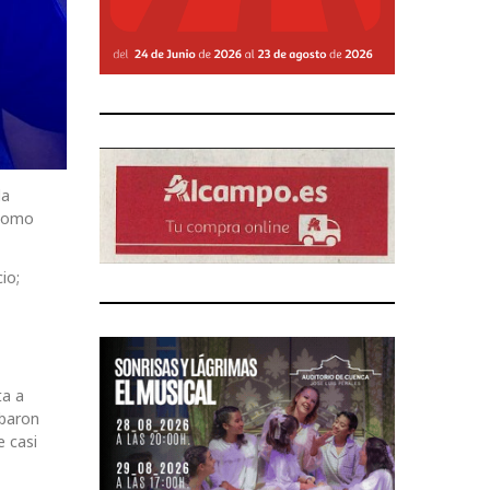
la
 como
io;
ta a
obaron
e casi