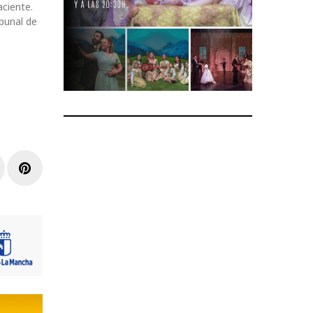
aciente.
ibunal de
r
inkedIn
Pinterest