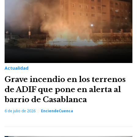
6
de
julio
de
2026
Actualidad
Grave incendio en los terrenos
de ADIF que pone en alerta al
barrio de Casablanca
6 de julio de 2026
EnciendeCuenca