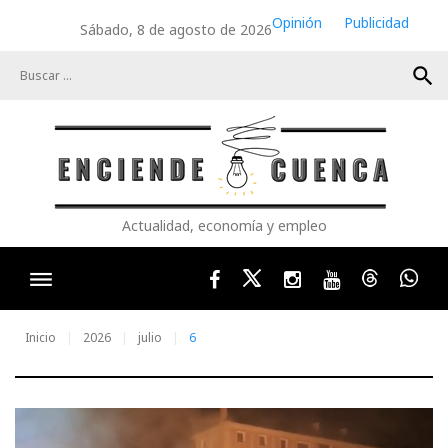
Skip
Opinión
Publicidad
Sábado, 8 de agosto de 2026
to
content
search
Actualidad, economía y empleo
Facebook
Twitter
Instagram
Youtube
Threads
Wha
Inicio
2026
julio
6
Día: