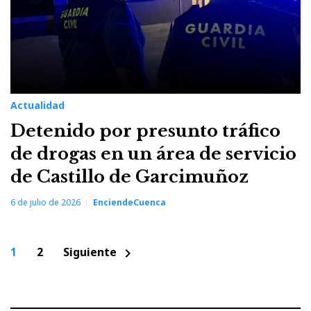
Actualidad
Detenido por presunto tráfico
de drogas en un área de servicio
de Castillo de Garcimuñoz
6 de julio de 2026
EnciendeCuenca
Paginación
1
2
Siguiente
chevron_right
de
entradas