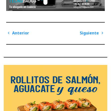
Navegación
Anterior
Siguiente
de
Previous
Next
entradas
Post
Post