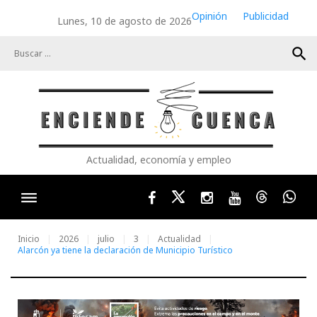
Skip
Opinión
Publicidad
Lunes, 10 de agosto de 2026
to
content
search
Actualidad, economía y empleo
Facebook
Twitter
Instagram
Youtube
Threads
Wha
Inicio
2026
julio
3
Actualidad
Alarcón ya tiene la declaración de Municipio Turístico