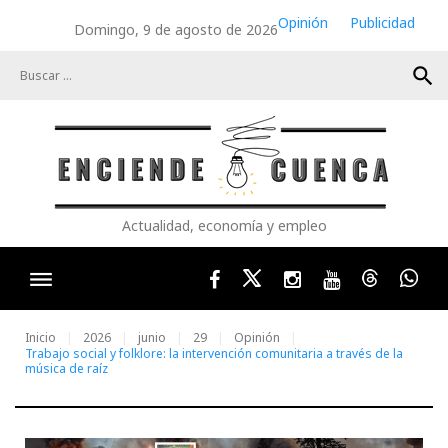
Skip
Opinión
Publicidad
Domingo, 9 de agosto de 2026
to
content
search
Actualidad, economía y empleo
Facebook
Twitter
Instagram
Youtube
Threads
Wha
Inicio
2026
junio
29
Opinión
Trabajo social y folklore: la intervención comunitaria a través de la
música de raíz