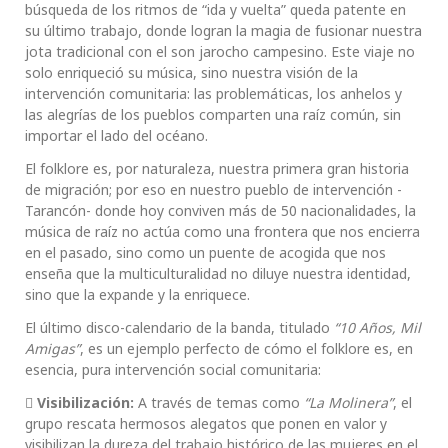
búsqueda de los ritmos de “ida y vuelta” queda patente en
su último trabajo, donde logran la magia de fusionar nuestra
jota tradicional con el son jarocho campesino. Este viaje no
solo enriqueció su música, sino nuestra visión de la
intervención comunitaria: las problemáticas, los anhelos y
las alegrías de los pueblos comparten una raíz común, sin
importar el lado del océano.
El folklore es, por naturaleza, nuestra primera gran historia
de migración; por eso en nuestro pueblo de intervención -
Tarancón- donde hoy conviven más de 50 nacionalidades, la
música de raíz no actúa como una frontera que nos encierra
en el pasado, sino como un puente de acogida que nos
enseña que la multiculturalidad no diluye nuestra identidad,
sino que la expande y la enriquece.
El último disco-calendario de la banda, titulado
“10 Años, Mil
Amigas”
, es un ejemplo perfecto de cómo el folklore es, en
esencia, pura intervención social comunitaria:

Visibilización:
A través de temas como
“La Molinera”
, el
grupo rescata hermosos alegatos que ponen en valor y
visibilizan la dureza del trabajo histórico de las mujeres en el