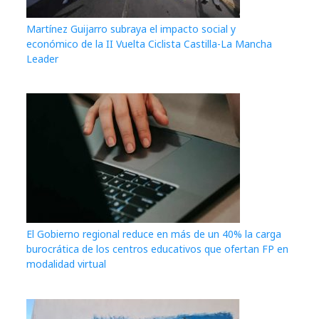
Martínez Guijarro subraya el impacto social y
económico de la II Vuelta Ciclista Castilla-La Mancha
Leader
El Gobierno regional reduce en más de un 40% la carga
burocrática de los centros educativos que ofertan FP en
modalidad virtual