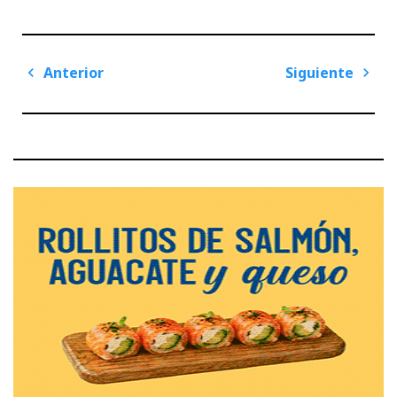
Navegación
Anterior
Siguiente
de
Previous
Next
entradas
Post
Post