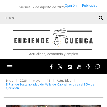
Skip
Opinión
Publicidad
Viernes, 7 de agosto de 2026
to
content
search
Actualidad, economía y empleo
Facebook
Twitter
Instagram
Youtube
Threads
Wha
Inicio
2026
mayo
18
Actualidad
El Plan de Sostenibilidad del Valle del Cabriel ronda ya el 80% de
ejecución