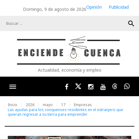
Skip
Opinión
Publicidad
Domingo, 9 de agosto de 2026
to
content
search
Actualidad, economía y empleo
Facebook
Twitter
Instagram
Youtube
Threads
Wha
Inicio
2026
mayo
17
Empresas
Las ayudas para los conquenses residentes en el extranjero que
quieran regresar a su tierra para emprender