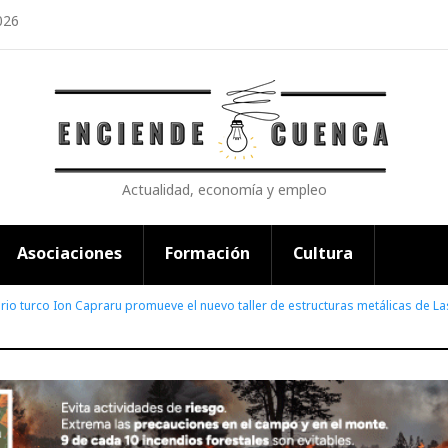
026
Actualidad, economía y empleo
Asociaciones
Formación
Cultura
rio turco Ion Capraru promueve el nuevo taller de estructuras metálicas de L