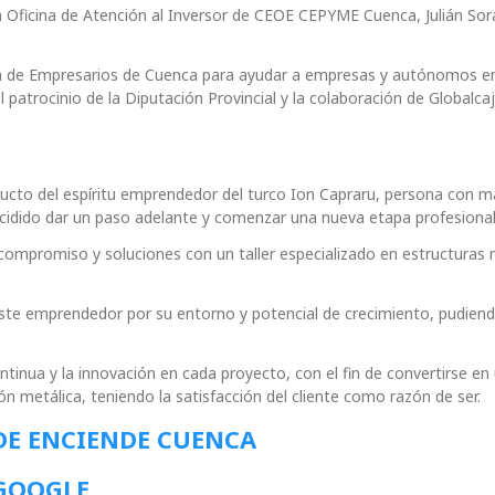
la Oficina de Atención al Inversor de CEOE CEPYME Cuenca, Julián So
ción de Empresarios de Cuenca para ayudar a empresas y autónomos e
 patrocinio de la Diputación Provincial y la colaboración de Globalcaj
ducto del espíritu emprendedor del turco Ion Capraru, persona con m
ecidido dar un paso adelante y comenzar una nueva etapa profesional
compromiso y soluciones con un taller especializado en estructuras 
ste emprendedor por su entorno y potencial de crecimiento, pudiend
nua y la innovación en cada proyecto, con el fin de convertirse en
ión metálica, teniendo la satisfacción del cliente como razón de ser.
DE ENCIENDE CUENCA
 GOOGLE