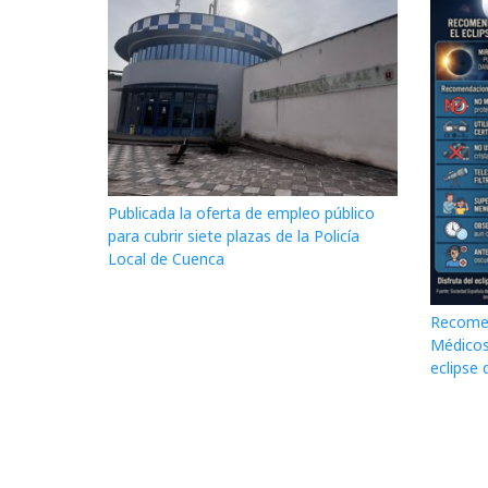
Publicada la oferta de empleo público
para cubrir siete plazas de la Policía
Local de Cuenca
Recomen
Médicos
eclipse