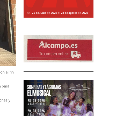
n el fin
n para
ones y