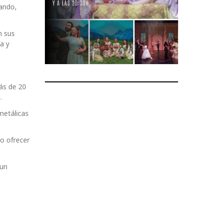
rando,
n sus
a y
ás de 20
.
metálicas
o ofrecer
 un