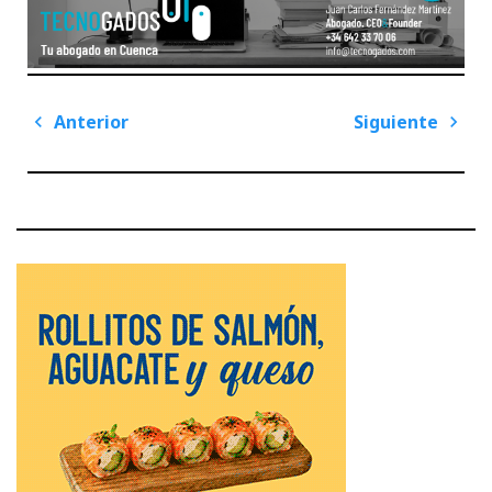
Navegación
Anterior
Siguiente
de
Previous
Next
entradas
Post
Post