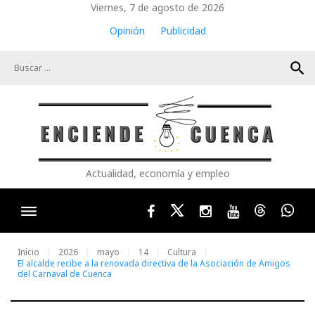
Skip
Viernes, 7 de agosto de 2026
to
Opinión
Publicidad
content
search
Actualidad, economía y empleo
Facebook
Twitter
Instagram
Youtube
Threads
Wha
Inicio
2026
mayo
14
Cultura
El alcalde recibe a la renovada directiva de la Asociación de Amigos
del Carnaval de Cuenca