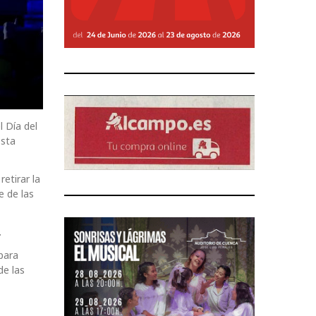
l Día del
esta
etirar la
e de las
.
para
de las