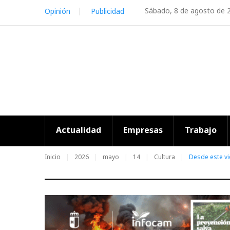
Skip
Sábado, 8 de agosto de 
Opinión
Publicidad
to
content
Actualidad
Empresas
Trabajo
Inicio
2026
mayo
14
Cultura
Desde este vi