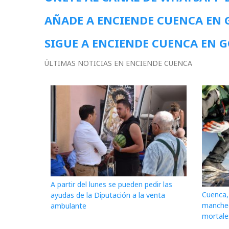
AÑADE A ENCIENDE CUENCA EN
SIGUE A ENCIENDE CUENCA EN 
ÚLTIMAS NOTICIAS EN ENCIENDE CUENCA
A partir del lunes se pueden pedir las
Cuenca, 
ayudas de la Diputación a la venta
mancheg
ambulante
mortale