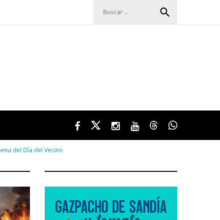
Buscar:
search
Facebook
Twitter
Instagram
Youtube
Threads
WhatsApp
bena del Día del Vecino