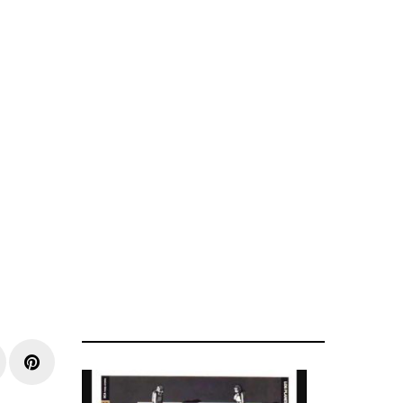
r
inkedIn
Pinterest