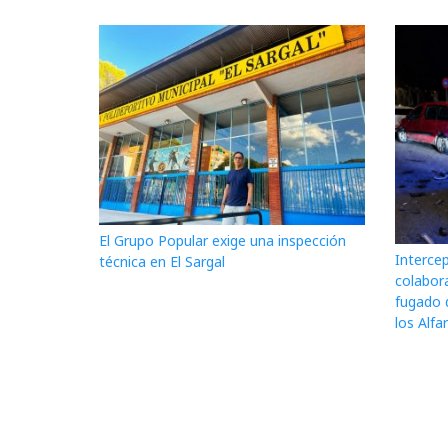
El Grupo Popular exige una inspección
Interce
técnica en El Sargal
colabor
fugado 
los Alfa