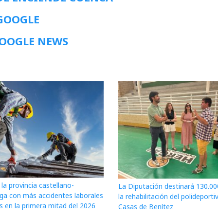
 GOOGLE
GOOGLE NEWS
la provincia castellano-
La Diputación destinará 130.00
a con más accidentes laborales
la rehabilitación del polideporti
s en la primera mitad del 2026
Casas de Benítez