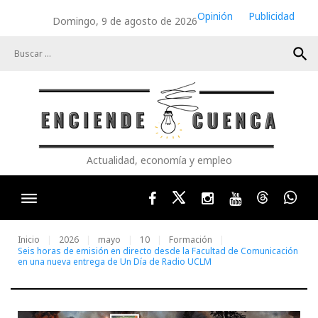
Skip
Opinión
Publicidad
Domingo, 9 de agosto de 2026
to
content
search
Actualidad, economía y empleo
Facebook
Twitter
Instagram
Youtube
Threads
Wha
Inicio
2026
mayo
10
Formación
Seis horas de emisión en directo desde la Facultad de Comunicación
en una nueva entrega de Un Día de Radio UCLM