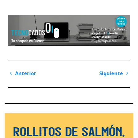
Navegación
Anterior
Siguiente
de
Previous
Next
entradas
Post
Post