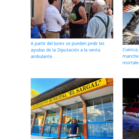
A partir del lunes se pueden pedir las
Cuenca, 
ayudas de la Diputación a la venta
mancheg
ambulante
mortale