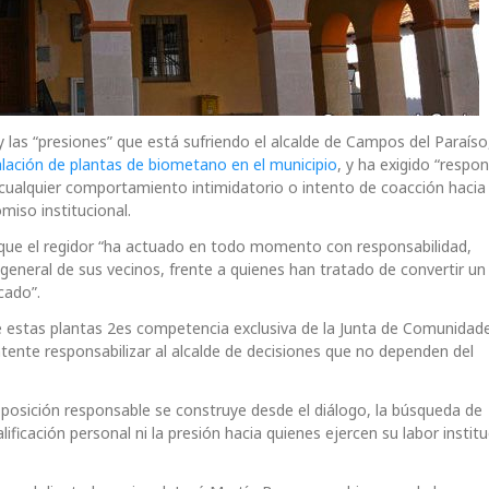
 las “presiones” que está sufriendo el alcalde de Campos del Paraíso
lación de plantas de biometano en el municipio
, y ha exigido “respon
cualquier comportamiento intimidatorio o intento de coacción hacia
miso institucional.
 que el regidor “ha actuado en todo momento con responsabilidad,
general de sus vecinos, frente a quienes han tratado de convertir u
cado”.
de estas plantas 2es competencia exclusiva de la Junta de Comunidad
tente responsabilizar al alcalde de decisiones que no dependen del
oposición responsable se construye desde el diálogo, la búsqueda de
ificación personal ni la presión hacia quienes ejercen su labor institu