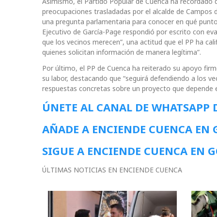
Asimismo, el Partido Popular de Cuenca ha recordado qu
preocupaciones trasladadas por el alcalde de Campos d
una pregunta parlamentaria para conocer en qué punto s
Ejecutivo de García-Page respondió por escrito con evasi
que los vecinos merecen”, una actitud que el PP ha cali
quienes solicitan información de manera legítima”.
Por último, el PP de Cuenca ha reiterado su apoyo firm
su labor, destacando que “seguirá defendiendo a los vec
respuestas concretas sobre un proyecto que depende ex
ÚNETE AL CANAL DE WHATSAPP 
AÑADE A ENCIENDE CUENCA EN
SIGUE A ENCIENDE CUENCA EN 
ÚLTIMAS NOTICIAS EN ENCIENDE CUENCA