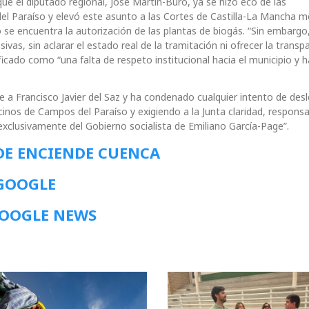
e el diputado regional, José Martín-Buro, ya se hizo eco de las
el Paraíso y elevó este asunto a las Cortes de Castilla-La Mancha m
e encuentra la autorización de las plantas de biogás. “Sin embargo,
vas, sin aclarar el estado real de la tramitación ni ofrecer la transp
ficado como “una falta de respeto institucional hacia el municipio y h
e a Francisco Javier del Saz y ha condenado cualquier intento de desl
inos de Campos del Paraíso y exigiendo a la Junta claridad, responsa
clusivamente del Gobierno socialista de Emiliano García-Page”.
DE ENCIENDE CUENCA
 GOOGLE
GOOGLE NEWS