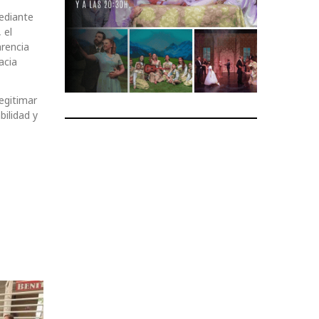
ediante
 el
arencia
acia
egitimar
bilidad y