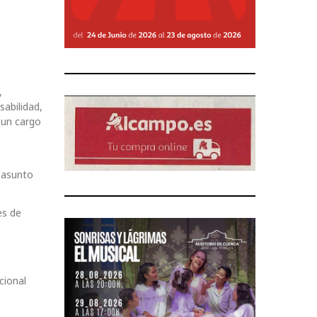
,
sabilidad,
 un cargo
n asunto
es de
cional