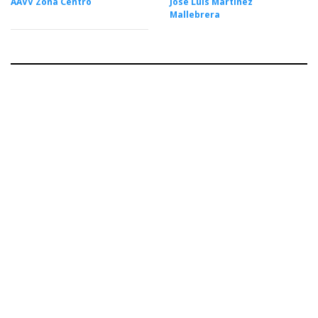
AAVV Zona Centro
José Luis Martínez
Mallebrera