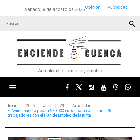
Skip
Opinión
Publicidad
Sábado, 8 de agosto de 2026
to
content
search
Actualidad, economía y empleo
Facebook
Twitter
Instagram
Youtube
Threads
Wha
Inicio
2026
abril
29
Actualidad
El Ayuntamiento pedirá 970.000 euros para contratar a 96
trabajadores con el Plan de Empleo de la Junta