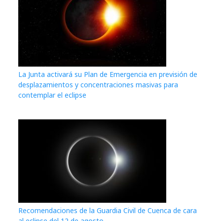
La Junta activará su Plan de Emergencia en previsión de
desplazamientos y concentraciones masivas para
contemplar el eclipse
Recomendaciones de la Guardia Civil de Cuenca de cara
al eclipse del 12 de agosto