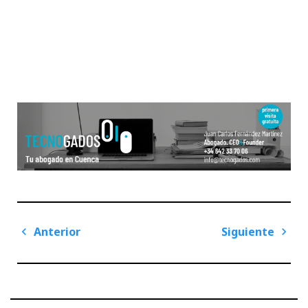
Navegación
Anterior
Siguiente
de
Previous
Next
entradas
Post
Post