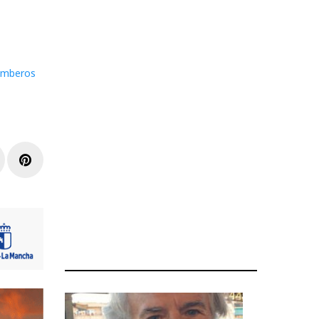
omberos
r
inkedIn
Pinterest