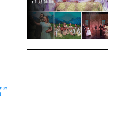
enan
l