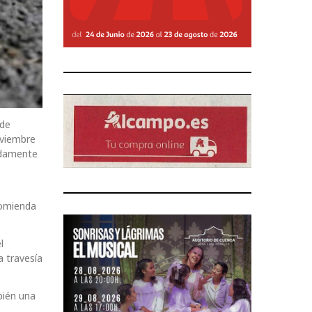
 de
oviembre
madamente
comienda
l
a travesía
bién una