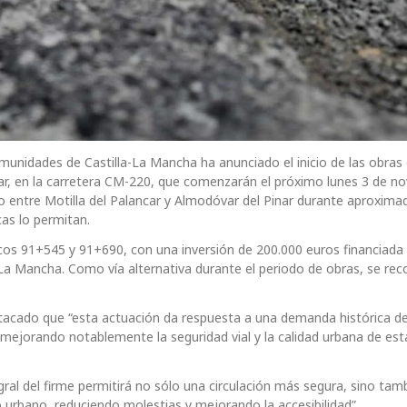
munidades de Castilla-La Mancha ha anunciado el inicio de las obras
ar, en la carretera CM-220, que comenzarán el próximo lunes 3 de n
ido entre Motilla del Palancar y Almodóvar del Pinar durante aproxi
as lo permitan.
icos 91+545 y 91+690, con una inversión de 200.000 euros financiada
La Mancha. Como vía alternativa durante el periodo de obras, se re
tacado que “esta actuación da respuesta a una demanda histórica de
mejorando notablemente la seguridad vial y la calidad urbana de est
al del firme permitirá no sólo una circulación más segura, sino tam
 urbano, reduciendo molestias y mejorando la accesibilidad”.