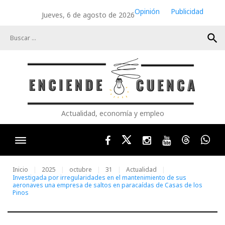
Skip
Opinión
Publicidad
Jueves, 6 de agosto de 2026
to
content
search
Actualidad, economía y empleo
Facebook
Twitter
Instagram
Youtube
Threads
Wha
Inicio
2025
octubre
31
Actualidad
Investigada por irregularidades en el mantenimiento de sus
aeronaves una empresa de saltos en paracaídas de Casas de los
Pinos