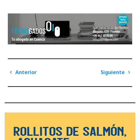
Navegación
Anterior
Siguiente
de
Previous
Next
entradas
Post
Post