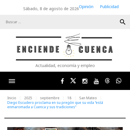
Skip
Opinión
Publicidad
Sábado, 8 de agosto de 2026
to
content
search
Actualidad, economía y empleo
Facebook
Twitter
Instagram
Youtube
Threads
Wha
Inicio
2025
septiembre
18
San Mateo
Diego Escudero proclama en su pregón que su vida “está
enmaromada a Cuenca y sus tradiciones”