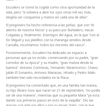
Escudero se tomó la cogida como otra oportunidad de la
vida, pero “si volviera a abrir los ojos otras mil vez más,
elegiría ser conquense y mateo en cada una de ellas”.
El pregonero ha hecho referencia a las peñas, que son “el
aliento de nuestra fiesta” y su paso por Burladero, Vacas
Colgadas y, finalmente, Enemigos del Agua, en la que “con el
tío Miguel y sus platillos con la charanga venidos desde
Castalla, recorríamos todos los rincones del casco”.
Posteriormente, Escudero ha dedicado un espacio a
personas que ya no están, comenzando por su padre, “gran
corredor de su época” y su madre, “gran matea desde la
barrera”. Antonio Contreras, Fernando ‘Meamostos’, Chavo,
Julián El Sorianito, Antonio Manazas, Hitado y Pedro Malo
también han sido recordados en la Plaza.
El pregonero ha comentado que, en una familia tan matea,
su hijo Álvaro tuvo que nacer un 21 de septiembre, “no podía
ser de una manera”, mientras que su pequeña Mara “ya esta
dando sus primeros pasos en esto de la vaquilla”. Dio las
gracias a la vida por ellos y por su mujer, Patri, con la que