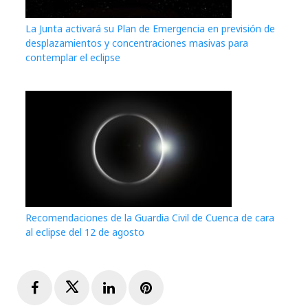
La Junta activará su Plan de Emergencia en previsión de
desplazamientos y concentraciones masivas para
contemplar el eclipse
Recomendaciones de la Guardia Civil de Cuenca de cara
al eclipse del 12 de agosto
Facebook
Twitter
LinkedIn
Pinterest