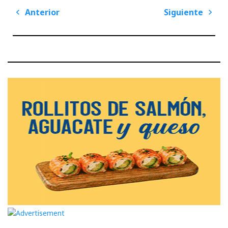
Navegación
Anterior
Siguiente
de
Previous
Next
entradas
Post
Post