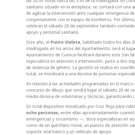
las 20:30 horas hasta las 3:30 de la madrugada. En con
sanitario situado en la anteplaza, se contará con una a
de agilizar la intervención ante cualquier emergencia 
conjuntamente con el equipo de bomberos. Por último, 
celebran el sábado 20 de septiembre también contarán c
apoyo y personal sanitario.
Este año, el
Punto Violeta
, habilitado todos los días 
madrugada en los arcos del Ayuntamiento, será el luga
Ayuntamiento de Cuenca facilitará durante este San Ma
especialista en atención e intervención, junto a dos ex
de violencia de género. La gestión se realiza en coordin
total, se movilizará a una docena de personas especiali
En relación a las actividades programadas en el marco
concurso de dibujo que tendrá lugar el sábado 20 de s
media docena de voluntarias y técnicas, garantizando u
En total dispositivo movilizado por Cruz Roja para cu
ocho personas,
entre ellas aproximadamente cuarenta 
emergencias y socorrismo —, doce especialistas en viol
como de un quirófano móvil, un puesto de atención san
soporte vital básico y un vehículo de apoyo.