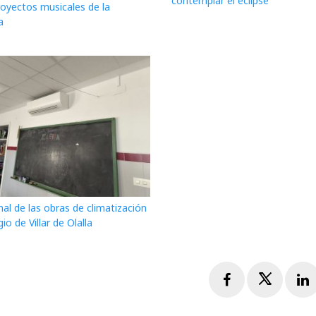
contemplar el eclipse
royectos musicales de la
a
nal de las obras de climatización
gio de Villar de Olalla
Facebook
Twitte
L