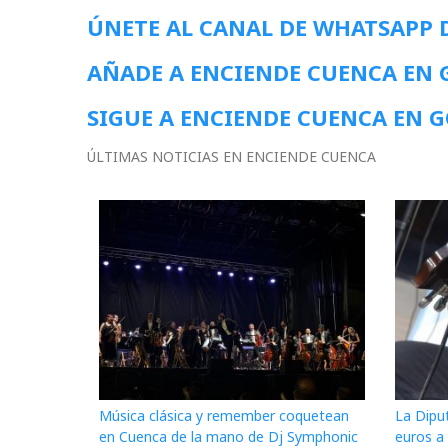
ÚNETE AL CANAL DE WHATSAPP 
AÑADE A ENCIENDE CUENCA EN
SIGUE A ENCIENDE CUENCA EN 
ÚLTIMAS NOTICIAS EN ENCIENDE CUENCA
Música clásica y remember coquetean
La Dipu
en Cuenca de la mano de Dj Symphonic
euros a 