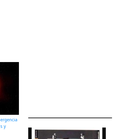
mergencia
s y