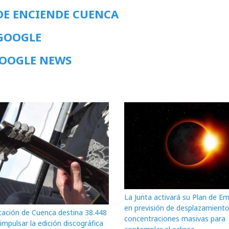
DE ENCIENDE CUENCA
 GOOGLE
GOOGLE NEWS
La Junta activará su Plan de E
en previsión de desplazamiento
tación de Cuenca destina 38.448
concentraciones masivas para
impulsar la edición discográfica