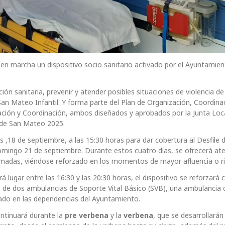
en marcha un dispositivo socio sanitario activado por el Ayuntamie
ión sanitaria, prevenir y atender posibles situaciones de violencia d
San Mateo Infantil. Y forma parte del Plan de Organización, Coordina
ación y Coordinación, ambos diseñados y aprobados por la Junta Loc
as de San Mateo 2025.
 ,18 de septiembre, a las 15:30 horas para dar cobertura al Desfile 
domingo 21 de septiembre. Durante estos cuatro días, se ofrecerá at
ramadas, viéndose reforzado en los momentos de mayor afluencia o r
rá lugar entre las 16:30 y las 20:30 horas, el dispositivo se reforzará 
 de dos ambulancias de Soporte Vital Básico (SVB), una ambulancia 
cado en las dependencias del Ayuntamiento.
continuará durante la
pre verbena
y la
verbena
, que se desarrollará