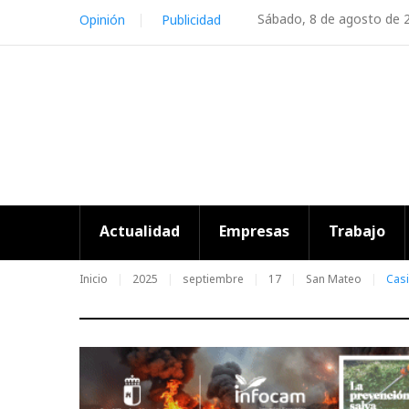
Skip
Sábado, 8 de agosto de 
Opinión
Publicidad
to
content
Actualidad
Empresas
Trabajo
Inicio
2025
septiembre
17
San Mateo
Casi