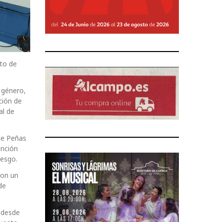
nto de
e género,
ción de
al de
de Peñas
ención
iesgo.
con un
de
n desde