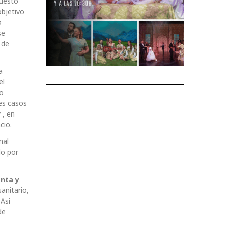
puesto
objetivo
o
se
 de
a
el
co
les casos
 , en
cio.
nal
do por
nta y
anitario,
 Así
de