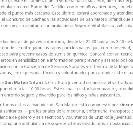
creto, desde el comienzo de la verbena hasta su cierre, además del 
mbulancia en el Barrio del Castillo, como en años anteriores, con el 
desde el punto más cercano. Este último, estará coordinado y atendid
el Concurso de Gachas y las actividades de San Mateo Infantil que 
on servicio sanitario con ambulancia Soporte Vital Básico, vehículo
de las fiestas de jueves a domingo, desde las 22:30 hasta las 3:00 de l
r donde se entregarán las tapas para los vasos que, como novedad, 
teo para prevenir casos de sumisión química. Contará con un técni
pertos en sensibilización e información para prevenir y atender posib
ación con la Concejalía de Servicios Sociales y el Centro de la Mujer y
zadas, entre personal técnico y voluntariado, para atender este espa
 de
San Mateo Infantil,
Cruz Roja Juventud organizará el ya tradicio
eptiembre a las 10:00 horas. Este espacio estará amenizado y atendi
n entorno seguro y divertido para los niños y niñas asistentes.
brir todas estas actividades de San Mateo está compuesto por
cincue
sanitarios — profesionales de la medicina, enfermería, transporte s
encia de género y seis técnicos y voluntarios de Cruz Roja Juventud.
itaria, una ambulancia de soporte vital avanzado, dos ambulancias 