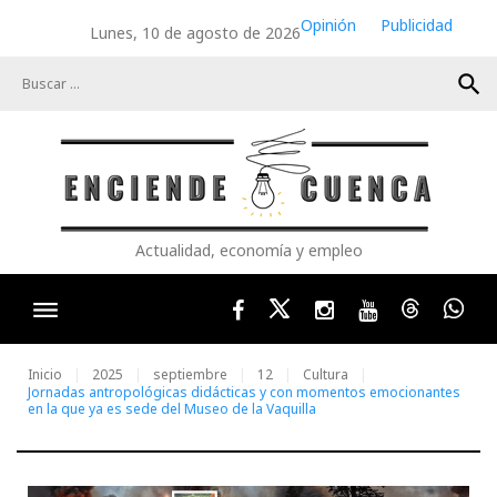
Skip
Opinión
Publicidad
Lunes, 10 de agosto de 2026
to
content
search
Actualidad, economía y empleo
Facebook
Twitter
Instagram
Youtube
Threads
Wha
Inicio
2025
septiembre
12
Cultura
Jornadas antropológicas didácticas y con momentos emocionantes
en la que ya es sede del Museo de la Vaquilla