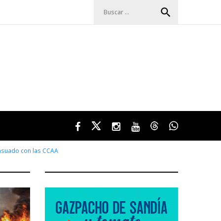
Buscar:
search
Facebook
Twitter
Instagram
Youtube
Threads
WhatsApp
ensuado con las CCAA