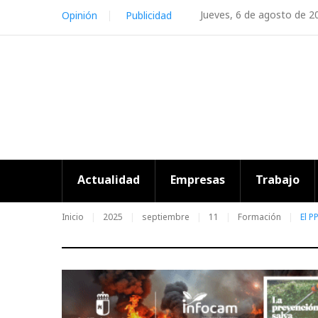
Skip
Jueves, 6 de agosto de 2
Opinión
Publicidad
to
content
Actualidad
Empresas
Trabajo
Inicio
2025
septiembre
11
Formación
El P