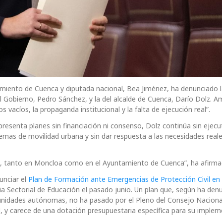
amiento de Cuenca y diputada nacional, Bea Jiménez, ha denunciado 
el Gobierno, Pedro Sánchez, y la del alcalde de Cuenca, Darío Dolz. 
acíos, la propaganda institucional y la falta de ejecución real”.
esenta planes sin financiación ni consenso, Dolz continúa sin ejecut
emas de movilidad urbana y sin dar respuesta a las necesidades reale
tican, tanto en Moncloa como en el Ayuntamiento de Cuenca”, ha afirma
unciar el
Plan de Formación ante Emergencias de Protección Civil en
ia Sectorial de Educación el pasado junio. Un plan que, según ha den
unidades autónomas, no ha pasado por el Pleno del Consejo Naciona
il, y carece de una dotación presupuestaria específica para su implem