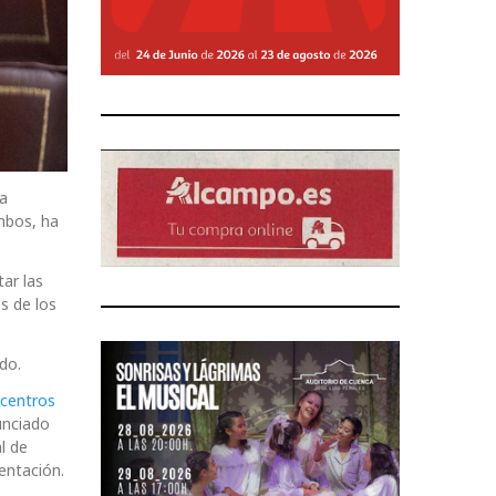
la
Ambos, ha
ar las
s de los
do.
 centros
unciado
l de
entación.