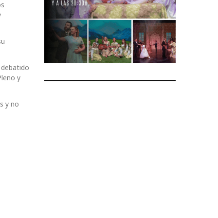
os
y
su
i debatido
Pleno y
s y no