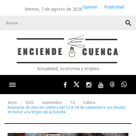
Skip
Opinión
Publicidad
Viernes, 7 de agosto de 2026
to
content
search
Actualidad, economía y empleo
Facebook
Twitter
Instagram
Youtube
Threads
Wha
Inicio
2025
septiembre
10
Cultura
Buenache de Alarcón celebra del 12 al 18 de septiembre sus fiestas
en honor a la Virgen de la Estrella