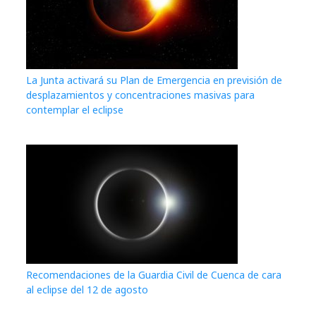
La Junta activará su Plan de Emergencia en previsión de
desplazamientos y concentraciones masivas para
contemplar el eclipse
Recomendaciones de la Guardia Civil de Cuenca de cara
al eclipse del 12 de agosto