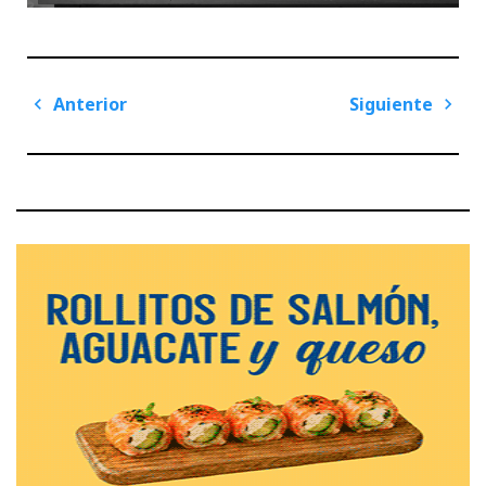
Navegación
Anterior
Siguiente
de
Previous
Next
entradas
Post
Post