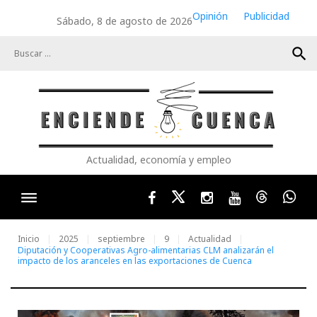
Skip
Opinión
Publicidad
Sábado, 8 de agosto de 2026
to
content
search
Actualidad, economía y empleo
Facebook
Twitter
Instagram
Youtube
Threads
Wha
Inicio
2025
septiembre
9
Actualidad
Diputación y Cooperativas Agro-alimentarias CLM analizarán el
impacto de los aranceles en las exportaciones de Cuenca