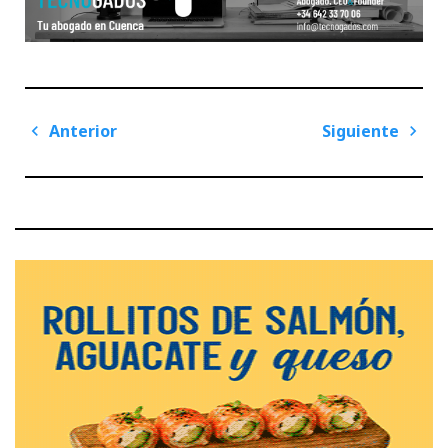
Navegación
Anterior
Siguiente
de
Previous
Next
entradas
Post
Post