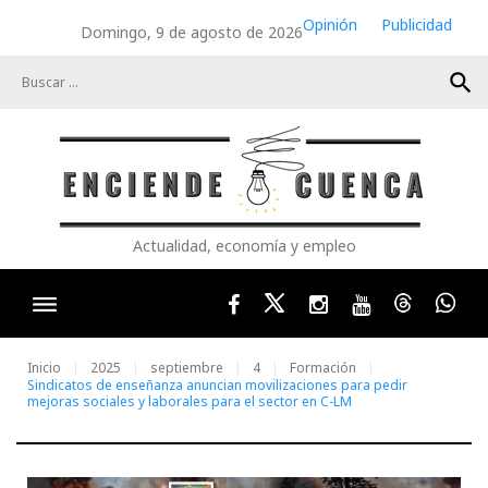
Skip
Opinión
Publicidad
Domingo, 9 de agosto de 2026
to
content
search
Actualidad, economía y empleo
Facebook
Twitter
Instagram
Youtube
Threads
Wha
Inicio
2025
septiembre
4
Formación
Sindicatos de enseñanza anuncian movilizaciones para pedir
mejoras sociales y laborales para el sector en C-LM