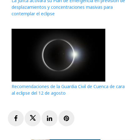
La Junta activará su Plan de Emergencia en previsión de
desplazamientos y concentraciones masivas para
contemplar el eclipse
Recomendaciones de la Guardia Civil de Cuenca de cara
al eclipse del 12 de agosto
Facebook
Twitter
LinkedIn
Pinterest