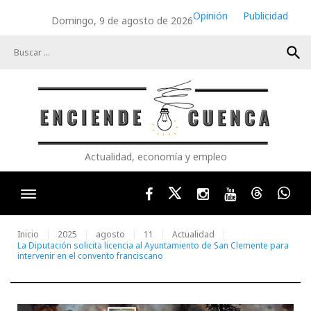
Skip
Opinión
Publicidad
Domingo, 9 de agosto de 2026
to
content
search
Actualidad, economía y empleo
Facebook
Twitter
Instagram
Youtube
Threads
Wha
Inicio
2025
agosto
11
Actualidad
La Diputación solicita licencia al Ayuntamiento de San Clemente para
intervenir en el convento franciscano