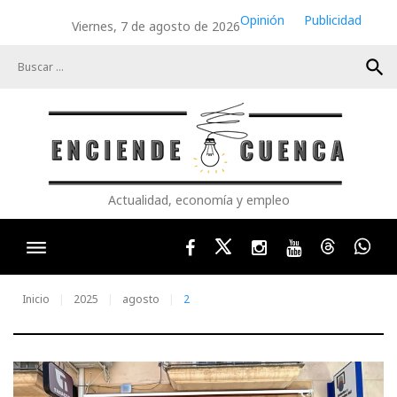
Skip
Opinión
Publicidad
Viernes, 7 de agosto de 2026
to
content
search
Actualidad, economía y empleo
Facebook
Twitter
Instagram
Youtube
Threads
Wha
Inicio
2025
agosto
2
Día: