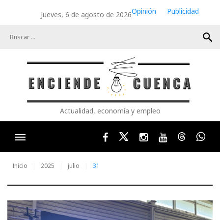
Skip
Opinión
Publicidad
Jueves, 6 de agosto de 2026
to
content
search
Actualidad, economía y empleo
Facebook
Twitter
Instagram
Youtube
Threads
Wha
Inicio
2025
julio
31
Día: