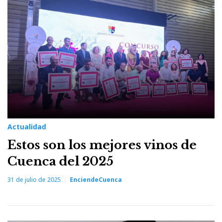
31
de
julio
de
2025
Actualidad
Estos son los mejores vinos de
Cuenca del 2025
31 de julio de 2025
EnciendeCuenca