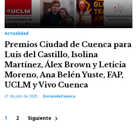
Actualidad
Premios Ciudad de Cuenca para
Luis del Castillo, Isolina
Martínez, Álex Brown y Leticia
Moreno, Ana Belén Yuste, FAP,
UCLM y Vivo Cuenca
31 de julio de 2025
EnciendeCuenca
Paginación
1
2
Siguiente
chevron_right
de
entradas