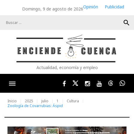
Skip
Opinión
Publicidad
Domingo, 9 de agosto de 2026
to
content
search
Actualidad, economía y empleo
Facebook
Twitter
Instagram
Youtube
Threads
Wha
Inicio
2025
julio
1
Cultura
Zoología de Covarrubias: Áspid