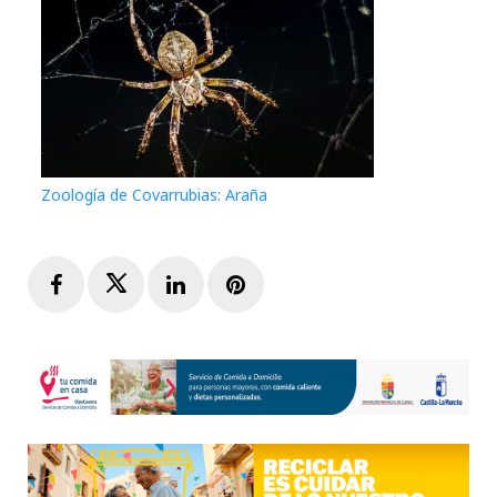
Zoología de Covarrubias: Araña
Facebook
Twitter
LinkedIn
Pinterest