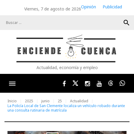
Skip
Opinión
Publicidad
Viernes, 7 de agosto de 2026
to
content
search
Actualidad, economía y empleo
Facebook
Twitter
Instagram
Youtube
Threads
Wha
Inicio
2025
junio
25
Actualidad
La Policía Local de San Clemente localiza un vehículo robado durante
una consulta rutinaria de matrícula