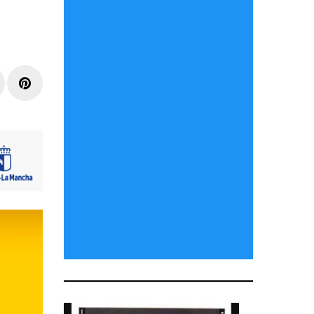
r
inkedIn
Pinterest