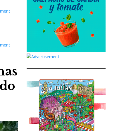
nas
ado