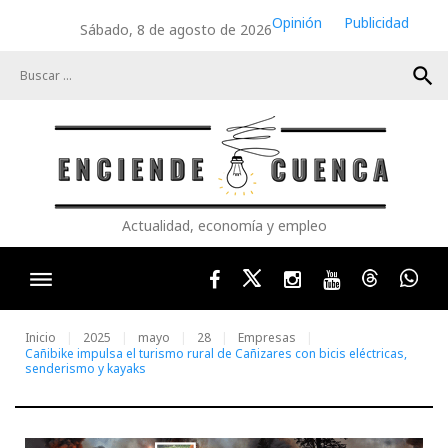
Skip
Opinión
Publicidad
Sábado, 8 de agosto de 2026
to
content
search
Actualidad, economía y empleo
Facebook
Twitter
Instagram
Youtube
Threads
Wha
Inicio
2025
mayo
28
Empresas
Cañibike impulsa el turismo rural de Cañizares con bicis eléctricas,
senderismo y kayaks