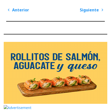
Navegación
Anterior
Siguiente
de
Previous
Next
entradas
Post
Post