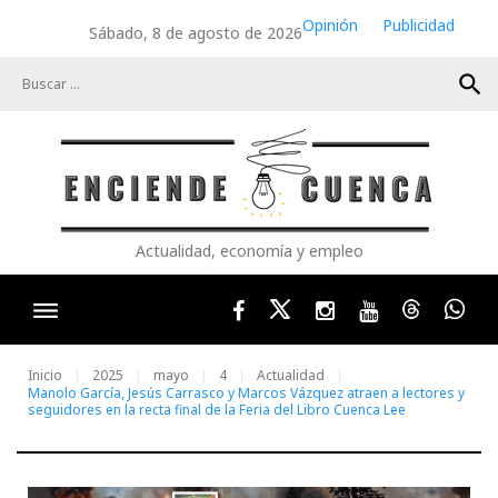
Skip
Opinión
Publicidad
Sábado, 8 de agosto de 2026
to
content
search
Actualidad, economía y empleo
Facebook
Twitter
Instagram
Youtube
Threads
Wha
Inicio
2025
mayo
4
Actualidad
Manolo García, Jesús Carrasco y Marcos Vázquez atraen a lectores y
seguidores en la recta final de la Feria del Libro Cuenca Lee