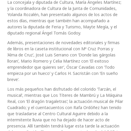
La concejala y diputada de Cultura, María Ángeles Martínez;
y la coordinadora de Cultura de la Junta de Comunidades,
Yolanda Rozalén, han presentado algunos de los actos de
estos días, mientras que también han acompañado a
autores la diputada de Feria y Turismo, Mayte Megía, y el
diputado regional Ángel Tomás Godoy.
Además, presentaciones de novedades editoriales y firmas
de libros en la caseta institucional con Mª Cruz Porras y
‘Alma de Cruz’, José Luis Serrano con ‘Donde las gárgolas
lloran’, Mario Romero y Celia Martínez con ‘El exitoso
emprendedor que quieres ser’, Óscar Cavadas con ‘Todo
empieza por un hueco’ y Carlos H. Sacristán con ‘En sueño
breve’.
Los más pequeños han disfrutado del colorido ‘Tarzán, el
musical’, mientras que Los Títeres de Mambrú y La Máquina
Real, con ‘El dragón tragaletras’; la actuación musical de Pilar
Cuadrado; y el cuentacuentos con Rafa Ordóñez han tenido
que trasladarse al Centro Cultural Aguirre debido a la
intermitente lluvia que no ha dejado de hacer acto de
presencia. Allí también tendrá lugar esta tarde la actuación