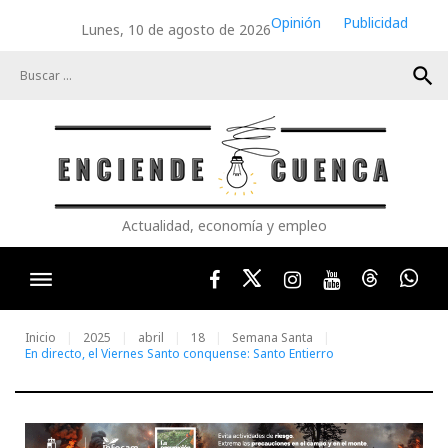
Skip
Opinión
Publicidad
Lunes, 10 de agosto de 2026
to
content
search
Actualidad, economía y empleo
Facebook
Twitter
Instagram
Youtube
Threads
Wha
Inicio
2025
abril
18
Semana Santa
En directo, el Viernes Santo conquense: Santo Entierro