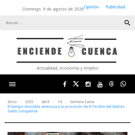
Skip
Opinión
Publicidad
Domingo, 9 de agosto de 2026
to
content
search
Actualidad, economía y empleo
Facebook
Twitter
Instagram
Youtube
Threads
Wha
Inicio
2025
abril
14
Semana Santa
El tiempo inestable amenaza a la procesión de El Perdón del Martes
Santo conquense