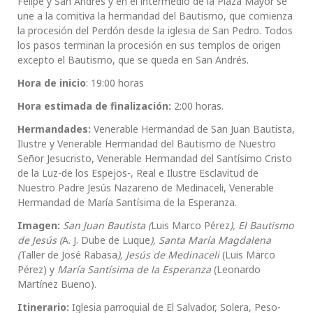
Felipe y San Andrés y en el intermedio de la Plaza Mayor se
une a la comitiva la hermandad del Bautismo, que comienza
la procesión del Perdón desde la iglesia de San Pedro. Todos
los pasos terminan la procesión en sus templos de origen
excepto el Bautismo, que se queda en San Andrés.
Hora de inicio
: 19:00 horas
Hora estimada de finalización:
2:00 horas.
Hermandades:
Venerable Hermandad de San Juan Bautista,
Ilustre y Venerable Hermandad del Bautismo de Nuestro
Señor Jesucristo, Venerable Hermandad del Santísimo Cristo
de la Luz-de los Espejos-, Real e Ilustre Esclavitud de
Nuestro Padre Jesús Nazareno de Medinaceli, Venerable
Hermandad de María Santísima de la Esperanza.
Imagen:
San Juan Bautista (
Luis Marco Pérez
), El Bautismo
de Jesús (
A. J. Dube de Luque
), Santa María Magdalena
(
Taller de José Rabasa
), Jesús de Medinaceli
(Luis Marco
Pérez) y
María Santísima de la Esperanza
(Leonardo
Martínez Bueno).
Itinerario:
Iglesia parroquial de El Salvador, Solera, Peso-