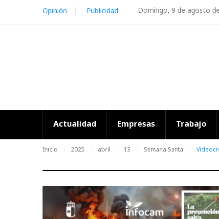
Skip
Domingo, 9 de agosto d
Opinión
Publicidad
to
content
Actualidad
Empresas
Trabajo
Inicio
2025
abril
13
Semana Santa
Videocr