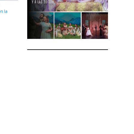
l
n la