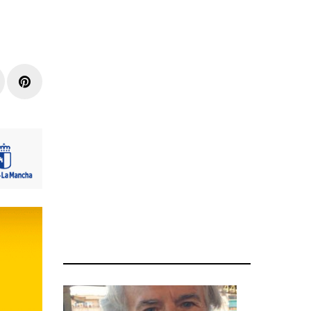
r
inkedIn
Pinterest