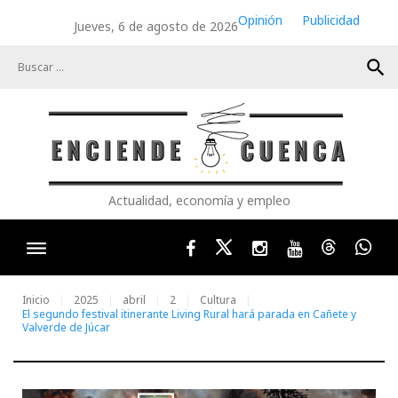
Skip
Opinión
Publicidad
Jueves, 6 de agosto de 2026
to
content
search
Actualidad, economía y empleo
Facebook
Twitter
Instagram
Youtube
Threads
Wha
Inicio
2025
abril
2
Cultura
El segundo festival itinerante Living Rural hará parada en Cañete y
Valverde de Júcar