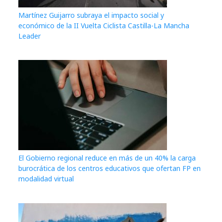
Martínez Guijarro subraya el impacto social y
económico de la II Vuelta Ciclista Castilla-La Mancha
Leader
El Gobierno regional reduce en más de un 40% la carga
burocrática de los centros educativos que ofertan FP en
modalidad virtual