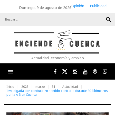
Skip
Opinión
Publicidad
Domingo, 9 de agosto de 2026
to
content
search
Actualidad, economía y empleo
Facebook
Twitter
Instagram
Youtube
Threads
Wha
Inicio
2025
marzo
31
Actualidad
Investigada por conducir en sentido contrario durante 20 kilómetros
por la A-3 en Cuenca