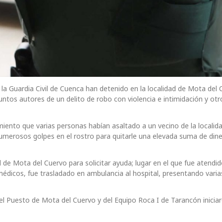
 Guardia Civil de Cuenca han detenido en la localidad de Mota del 
tos autores de un delito de robo con violencia e intimidación y otr
miento que varias personas habían asaltado a un vecino de la localid
numerosos golpes en el rostro para quitarle una elevada suma de din
il de Mota del Cuervo para solicitar ayuda; lugar en el que fue atendi
s médicos, fue trasladado en ambulancia al hospital, presentando varia
el Puesto de Mota del Cuervo y del Equipo Roca I de Tarancón inicia