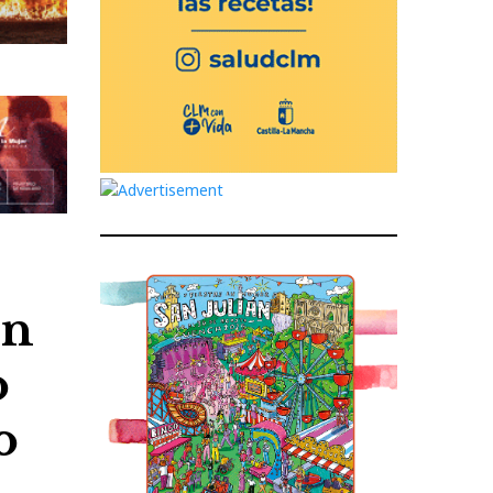
un
o
o