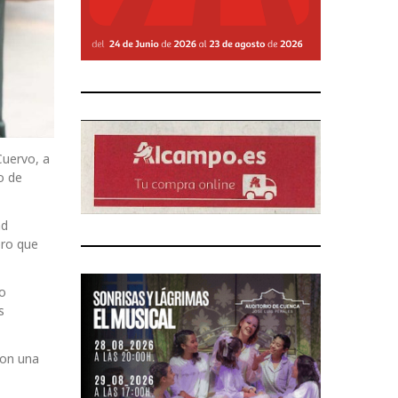
Cuervo, a
o de
ad
ero que
do
s
ron una