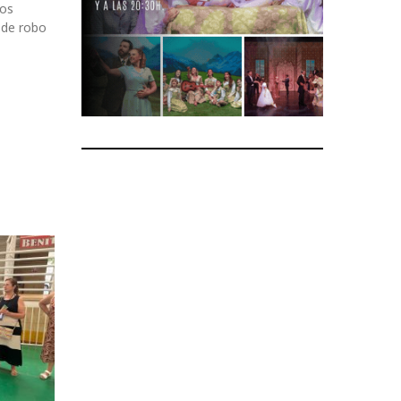
los
 de robo