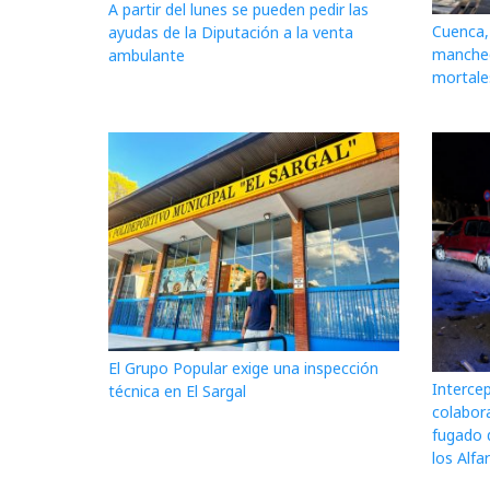
A partir del lunes se pueden pedir las
Cuenca, 
ayudas de la Diputación a la venta
mancheg
ambulante
mortale
El Grupo Popular exige una inspección
Interce
técnica en El Sargal
colabor
fugado 
los Alfa