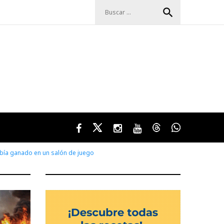
Buscar:
search
Facebook
Twitter
Instagram
Youtube
Threads
WhatsApp
abía ganado en un salón de juego