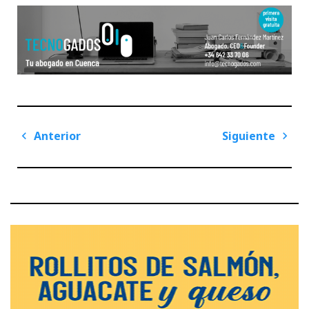
Navegación
Anterior
Siguiente
de
Previous
Next
entradas
Post
Post