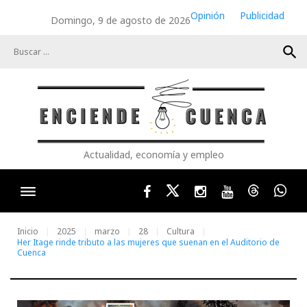
Skip
Opinión
Publicidad
Domingo, 9 de agosto de 2026
to
content
search
Actualidad, economía y empleo
Facebook
Twitter
Instagram
Youtube
Threads
Wha
Inicio
2025
marzo
28
Cultura
Her Itage rinde tributo a las mujeres que suenan en el Auditorio de
Cuenca