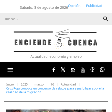
Skip
Opinión
Publicidad
Sábado, 8 de agosto de 2026
to
content
search
Actualidad, economía y empleo
Facebook
Twitter
Instagram
Youtube
Threads
Wha
Inicio
2025
marzo
16
Actualidad
Cruz Roja convoca un concurso de relatos para sensibilizar sobre la
realidad de la migración