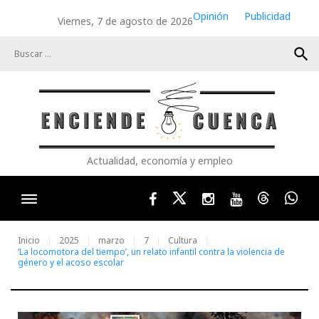
Skip
Opinión
Publicidad
Viernes, 7 de agosto de 2026
to
content
search
Actualidad, economía y empleo
Facebook
Twitter
Instagram
Youtube
Threads
Wha
Inicio
2025
marzo
7
Cultura
‘La locomotora del tiempo’, un relato infantil contra la violencia de
género y el acoso escolar