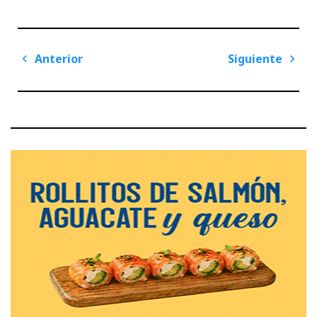
Navegación
Anterior
Siguiente
de
Previous
Next
entradas
Post
Post