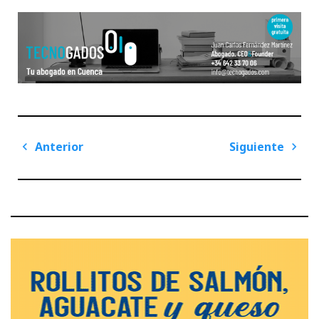
Navegación
Anterior
Siguiente
de
Previous
Next
entradas
Post
Post