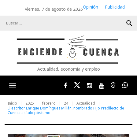
Skip
Opinión
Publicidad
Viernes, 7 de agosto de 2026
to
content
search
Actualidad, economía y empleo
Facebook
Twitter
Instagram
Youtube
Threads
Wha
Inicio
2025
febrero
24
Actualidad
El escritor Enrique Domínguez Millán, nombrado Hijo Predilecto de
Cuenca a título póstumo