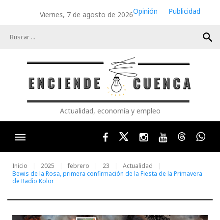
Skip
Opinión
Publicidad
Viernes, 7 de agosto de 2026
to
content
search
Actualidad, economía y empleo
Facebook
Twitter
Instagram
Youtube
Threads
Wha
Inicio
2025
febrero
23
Actualidad
Bewis de la Rosa, primera confirmación de la Fiesta de la Primavera
de Radio Kolor