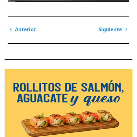
Navegación
Anterior
Siguiente
de
Previous
Next
entradas
Post
Post