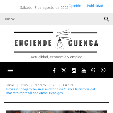
Skip
Opinión
Publicidad
Sábado, 8 de agosto de 2026
to
content
search
Actualidad, economía y empleo
Facebook
Twitter
Instagram
Youtube
Threads
Wha
Inicio
2025
febrero
20
Cultura
Bovés y Conejero llevan al Auditorio de Cuenca la historia del
maestro represaliado Antoni Benaiges