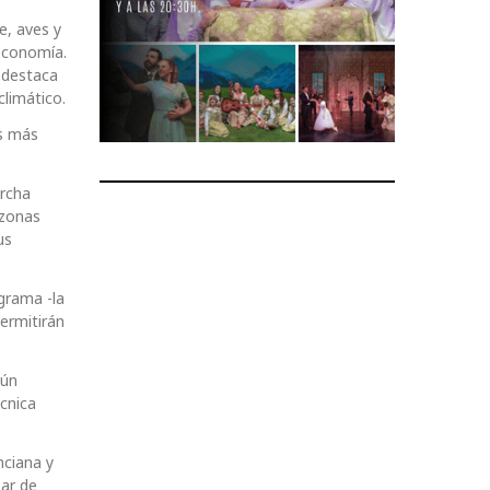
e, aves y
 economía.
 destaca
climático.
os más
archa
 zonas
us
grama -la
ermitirán
mún
cnica
nciana y
zar de