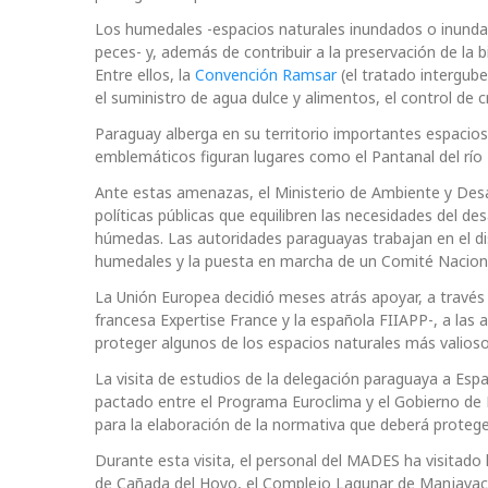
Los humedales -espacios naturales inundados o inundab
peces- y, además de contribuir a la preservación de la 
Entre ellos, la
Convención Ramsar
(el tratado intergub
el suministro de agua dulce y alimentos, el control de c
Paraguay alberga en su territorio importantes espacios
emblemáticos figuran lugares como el Pantanal del río
Ante estas amenazas, el Ministerio de Ambiente y Desa
políticas públicas que equilibren las necesidades del d
húmedas. Las autoridades paraguayas trabajan en el dis
humedales y la puesta en marcha de un Comité Naciona
La Unión Europea decidió meses atrás apoyar, a través
francesa Expertise France y la española FIIAPP-, a las
proteger algunos de los espacios naturales más valios
La visita de estudios de la delegación paraguaya a Es
pactado entre el Programa Euroclima y el Gobierno de 
para la elaboración de la normativa que deberá proteg
Durante esta visita, el personal del MADES ha visitado
de Cañada del Hoyo, el Complejo Lagunar de Manjavacas