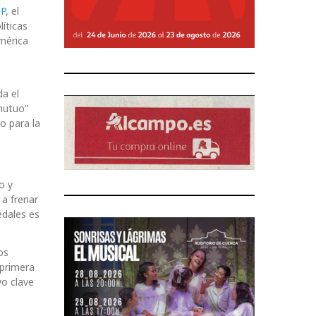
PP
, el
íticas
América
da el
mutuo”
o para la
o y
 a frenar
edales es
os
 primera
vo clave