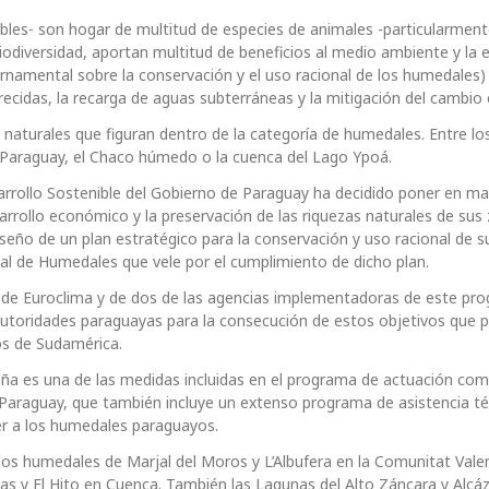
les- son hogar de multitud de especies de animales -particularment
biodiversidad, aportan multitud de beneficios al medio ambiente y la
ernamental sobre la conservación y el uso racional de los humedales)
recidas, la recarga de aguas subterráneas y la mitigación del cambio 
 naturales que figuran dentro de la categoría de humedales. Entre l
 Paraguay, el Chaco húmedo o la cuenca del Lago Ypoá.
rrollo Sostenible del Gobierno de Paraguay ha decidido poner en m
esarrollo económico y la preservación de las riquezas naturales de sus
eño de un plan estratégico para la conservación y uso racional de s
l de Humedales que vele por el cumplimiento de dicho plan.
 de Euroclima y de dos de las agencias implementadoras de este pro
 autoridades paraguayas para la consecución de estos objetivos que p
os de Sudamérica.
paña es una de las medidas incluidas en el programa de actuación co
Paraguay, que también incluye un extenso programa de asistencia té
er a los humedales paraguayos.
 los humedales de Marjal del Moros y L’Albufera en la Comunitat Vale
 y El Hito en Cuenca. También las Lagunas del Alto Záncara y Alcá