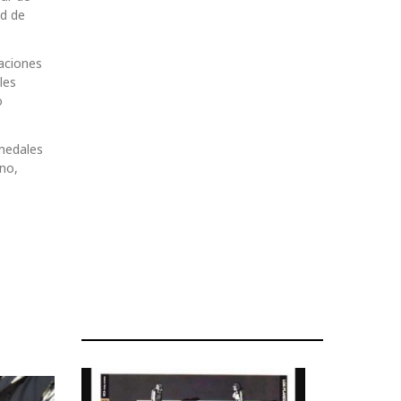
ad de
aciones
les
o
umedales
no,