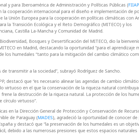
onal y para Iberoamérica de Administración y Políticas Públicas (
FIIA
la cooperación internacional para el diseño e implementación de pol
e la Unión Europea para la cooperación en políticas climáticas con 
 para la Transición Ecológica y el Reto Demográfico (MITECO) y los
ciana, Castilla La-Mancha y Comunidad de Madrid.
Biodiversidad, Bosques y Desertificación del MITECO, dio la bienveni
 MITECO en Madrid, destacando la oportunidad “para el aprendizaje 
 de los humedales “tanto para la mitigación del cambio climático com
de transmitir a la sociedad”, subrayó Rodríguez de Sancho.
P, destacó que “es necesario alinear las agendas de cambio climátic
lo virtuoso en el que la conservación de la riqueza natural contribuya
o frene la destrucción de la riqueza natural. La protección de los hum
e círculo virtuoso”.
ficas en la Dirección General de Protección y Conservación de Recurs
nible de Paraguay (
MADES
), agradeció la oportunidad de conocer de
paña y destacó que “la preservación de los humedales es un objeti
ácil, debido a las numerosas presiones que estos espacios naturales