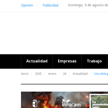
Skip
Domingo, 9 de agosto d
Opinión
Publicidad
to
content
Actualidad
Empresas
Trabajo
Inicio
2025
enero
26
Actualidad
Una deleg