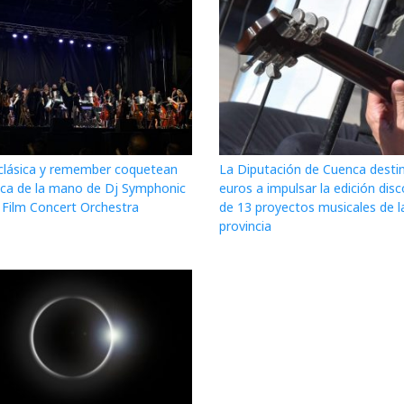
clásica y remember coquetean
La Diputación de Cuenca desti
ca de la mano de Dj Symphonic
euros a impulsar la edición disc
 Film Concert Orchestra
de 13 proyectos musicales de l
provincia