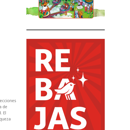
recciones
a de
. El
iqueza