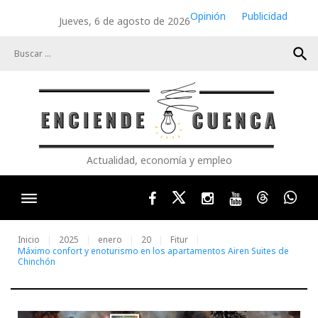
Skip
Opinión
Publicidad
Jueves, 6 de agosto de 2026
to
content
search
Actualidad, economía y empleo
Facebook
Twitter
Instagram
Youtube
Threads
Wha
Inicio
2025
enero
20
Fitur
Máximo confort y enoturismo en los apartamentos Airen Suites de
Chinchón