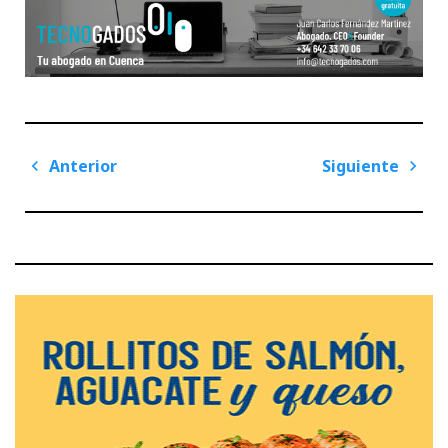
Navegación
Anterior
Siguiente
de
Previous
Next
entradas
Post
Post