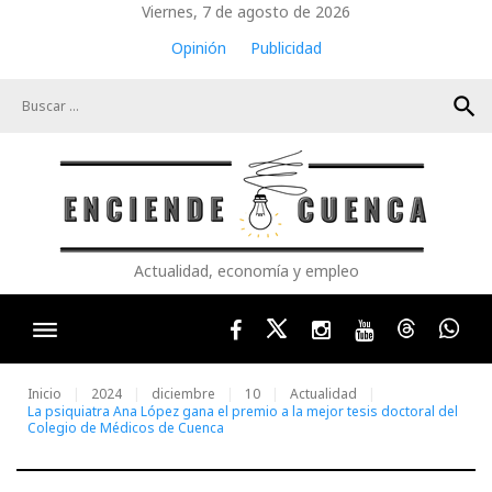
Skip
Viernes, 7 de agosto de 2026
to
Opinión
Publicidad
content
search
Actualidad, economía y empleo
Facebook
Twitter
Instagram
Youtube
Threads
Wha
Inicio
2024
diciembre
10
Actualidad
La psiquiatra Ana López gana el premio a la mejor tesis doctoral del
Colegio de Médicos de Cuenca