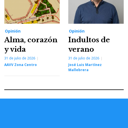
Opinión
Opinión
Alma, corazón
Indultos de
y vida
verano
31 de julio de 2026
31 de julio de 2026
AAVV Zona Centro
José Luis Martínez
Mallebrera