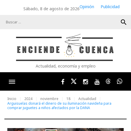
Skip
Opinión
Publicidad
Sábado, 8 de agosto de 2026
to
content
search
Actualidad, economía y empleo
Facebook
Twitter
Instagram
Youtube
Threads
Wha
Inicio
2024
noviembre
18
Actualidad
Arguisuelas donará el dinero de su iluminación navideña para
comprar juguetes a niños afectados por la DANA